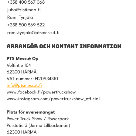
+358 400 567 068
juha@ristimaa.fi
Rami Tynjälä
+358 500 569 522
rami.tynjala@ptsmessut.fi
ARRANGÖR OCH KONTAKT INFORMATION
PTS Messut Oy
Voltintie 164
62300 HÄRMÄ
VAT-nummer: FI20934310
info@ptsmessut.fi
www.facebook.fi/powertruckshow
www.instagram.com/powertruckshow_official
Plats för evenemanget
Power Truck Show / Powerpark
Puistotie 3 (Jorma Lillbackantie)
62300 HÄRMÄ