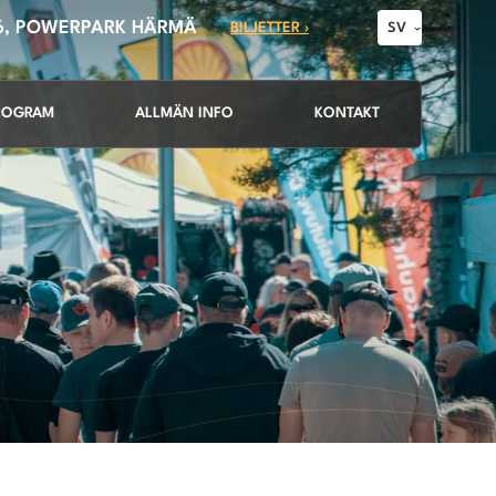
26, POWERPARK HÄRMÄ
BILJETTER ›
SV
ROGRAM
ALLMÄN INFO
KONTAKT