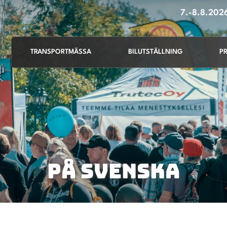
7.-8.8.20
TRANSPORTMÄSSA
BILUTSTÄLLNING
P
PÅ SVENSKA