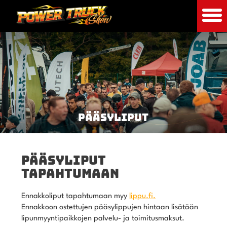
PÄÄSYLIPUT
PÄÄSYLIPUT
TAPAHTUMAAN
Ennakkoliput tapahtumaan myy
lippu.fi.
Ennakkoon ostettujen pääsylippujen hintaan lisätään
lipunmyyntipaikkojen palvelu- ja toimitusmaksut.