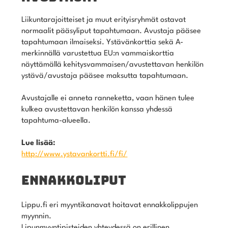
Liikuntarajoitteiset ja muut erityisryhmät ostavat
normaalit pääsyliput tapahtumaan. Avustaja pääsee
tapahtumaan ilmaiseksi. Ystävänkorttia sekä A-
merkinnällä varustettua EU:n vammaiskorttia
näyttämällä kehitysvammaisen/avustettavan henkilön
ystävä/avustaja pääsee maksutta tapahtumaan.
Avustajalle ei anneta ranneketta, vaan hänen tulee
kulkea avustettavan henkilön kanssa yhdessä
tapahtuma-alueella.
Lue lisää:
http://www.ystavankortti.fi/fi/
ENNAKKOLIPUT
Lippu.fi eri myyntikanavat hoitavat ennakkolippujen
myynnin.
Lipunmyyntipisteiden yhteydessä on erillinen