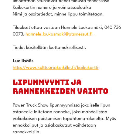
Ilmoitathan seuraavat tiedot tilausta tehdessäsi:
Kaikukortin numero ja voimassaoloaika
Nimi ja osoitetiedot, minne lippu toimitetaan.
Tilaukset ottaa vastaan Hannele Loukasmäki, 040 736
0073,
hannele.loukasmaki@ptsmessut.fi
Tiedot käsitellään luottamuksellisesti.
Lue lisää:
http://www.kulttuuriakaikille.fi/kaikukortti
LIPUNMYYNTI JA
RANNEKKEIDEN VAIHTO
Power Truck Show lipunmyynnissä jokaiselle lipun
ostaneelle laitetaan ranneke, joka mahdollistaa
väliaikaisen poistumisen tapahtuma-alueelta. Myös
ennakkoliput ja asiakaskutsut vaihdetaan
rannekkeisiin.