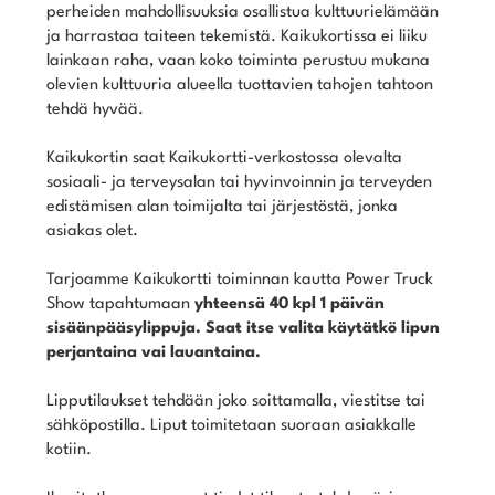
perheiden mahdollisuuksia osallistua kulttuurielämään
ja harrastaa taiteen tekemistä. Kaikukortissa ei liiku
lainkaan raha, vaan koko toiminta perustuu mukana
olevien kulttuuria alueella tuottavien tahojen tahtoon
tehdä hyvää.
Kaikukortin saat Kaikukortti-verkostossa olevalta
sosiaali- ja terveysalan tai hyvinvoinnin ja terveyden
edistämisen alan toimijalta tai järjestöstä, jonka
asiakas olet.
Tarjoamme Kaikukortti toiminnan kautta Power Truck
Show tapahtumaan
yhteensä 40 kpl 1 päivän
sisäänpääsylippuja. Saat itse valita käytätkö lipun
perjantaina vai lauantaina.
Lipputilaukset tehdään joko soittamalla, viestitse tai
sähköpostilla. Liput toimitetaan suoraan asiakkalle
kotiin.