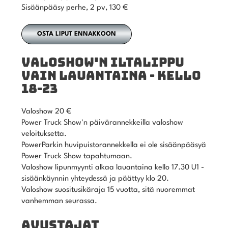
Sisäänpääsy perhe, 2 pv, 130 €
OSTA LIPUT ENNAKKOON
VALOSHOW'N ILTALIPPU
VAIN LAUANTAINA - KELLO
18-23
Valoshow 20 €
Power Truck Show'n päivärannekkeilla valoshow
veloituksetta.
PowerParkin huvipuistorannekkella ei ole sisäänpääsyä
Power Truck Show tapahtumaan.
Valoshow lipunmyynti alkaa lauantaina kello 17.30 U1 -
sisäänkäynnin yhteydessä ja päättyy klo 20.
Valoshow suositusikäraja 15 vuotta, sitä nuoremmat
vanhemman seurassa.
AVUSTAJAT