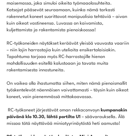
maisemassa, joka simuloi oikeita työmaaolosuhteita.
Katsojat pääsevät seuraamaan, kuinka nämä tarkasti
rakennetut koneet suorittavat monipuolisia tehtäviä – aivan
kuin oikeat vastineensa. Luvassa on kaivamista,
kuljettamista ja rakentamista pienoiskoossa!
RC-työkoneiden näytökset keräävät yleisöä vauvasta vaariin
– niin lajin harrastajia kuin uteliaita ensikertalaisiakin.
Tapahtuma tarjoaa myös RC-harrastajille hienon
mahdollisuuden esitellä kalustoaan ja tavata muita
rakentamisesta innostuneita.
On vaikea olla ihastumatta siihen, miten nämä pienoismallit
työskentelevät näennäisen vaivattomasti – täysin kuin oikeat
koneet, vain pienemmässä mittakaavassa.
RC-työkoneet järjestävät oman rekkaconvoyn
kumpanakin
päivänä klo 10.30, lähtö portilta U1
– säävarauksella. Älä
missaa tätä näyttävää miniatyyrinäytöstä heti aamusta!