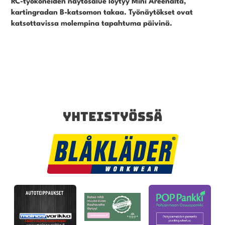
RC-työkoneiden näytösalue löytyy Mini Areenalta,
kartingradan B-katsomon takaa. Työnäytökset ovat
katsottavissa molempina tapahtuma päivinä.
YHTEISTYÖSSÄ