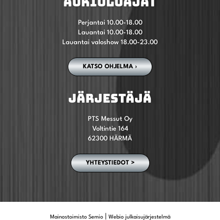
AUKIOLOAJAT
Perjantai 10.00-18.00
Lauantai 10.00-18.00
Lauantai valoshow 18.00-23.00
KATSO OHJELMA ›
JÄRJESTÄJÄ
PTS Messut Oy
Voltintie 164
62300 HÄRMÄ
YHTEYSTIEDOT >
|
Mainostoimisto Semio
Webio julkaisujärjestelmä