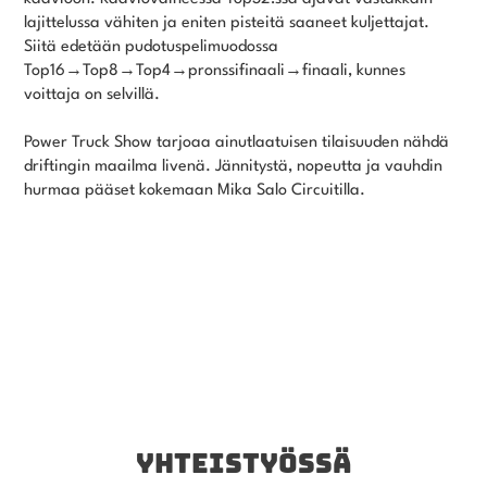
lajittelussa vähiten ja eniten pisteitä saaneet kuljettajat.
Siitä edetään pudotuspelimuodossa
Top16→Top8→Top4→pronssifinaali→finaali, kunnes
voittaja on selvillä.
Power Truck Show tarjoaa ainutlaatuisen tilaisuuden nähdä
driftingin maailma livenä. Jännitystä, nopeutta ja vauhdin
hurmaa pääset kokemaan Mika Salo Circuitilla.
YHTEISTYÖSSÄ