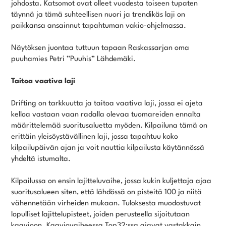
johdosta. Katsomot ovat olleet vuodesta toiseen tupaten
täynnä ja tämä suhteellisen nuori ja trendikäs laji on
paikkansa ansainnut tapahtuman vakio-ohjelmassa.
Näytöksen juontaa tuttuun tapaan Raskassarjan oma
puuhamies Petri ”Puuhis” Lähdemäki.
Taitoa vaativa laji
Drifting on tarkkuutta ja taitoa vaativa laji, jossa ei ajeta
kelloa vastaan vaan radalla olevaa tuomareiden ennalta
määrittelemää suoritusaluetta myöden. Kilpailuna tämä on
erittäin yleisöystävällinen laji, jossa tapahtuu koko
kilpailupäivän ajan ja voit nauttia kilpailusta käytännössä
yhdeltä istumalta.
Kilpailussa on ensin lajitteluvaihe, jossa kukin kuljettaja ajaa
suoritusalueen siten, että lähdössä on pisteitä 100 ja niitä
vähennetään virheiden mukaan. Tuloksesta muodostuvat
lopulliset lajittelupisteet, joiden perusteella sijoitutaan
kaavioon. Kaaviovaiheessa Top32:ssa ajavat vastakkain